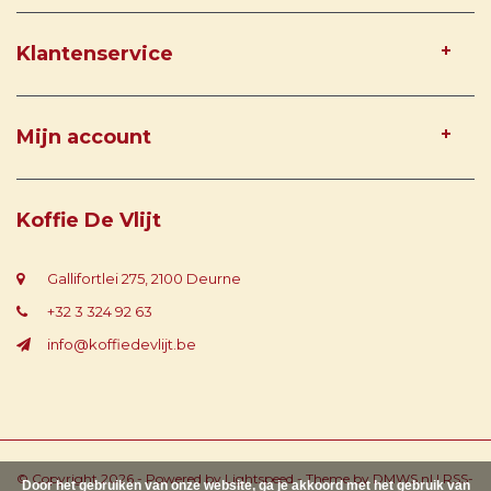
Klantenservice
Mijn account
Koffie De Vlijt
Gallifortlei 275, 2100 Deurne
+32 3 324 92 63
info@koffiedevlijt.be
© Copyright 2026 - Powered by
Lightspeed
- Theme by
DMWS.nl
|
RSS-
Door het gebruiken van onze website, ga je akkoord met het gebruik van