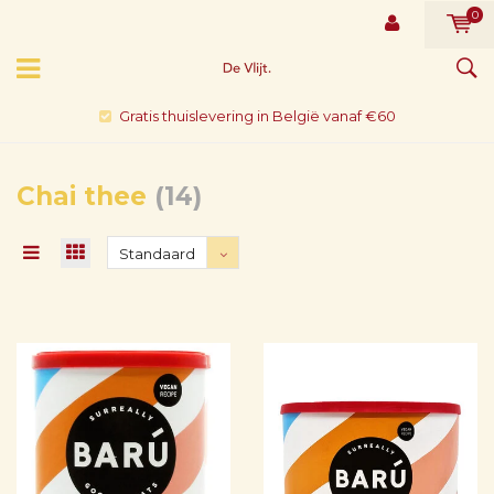
0
Gratis thuislevering in België vanaf €60
Chai thee
(14)
Standaard