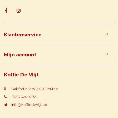
Klantenservice
Mijn account
Koffie De Vlijt
Gallifortlei 275, 2100 Deurne
+32 3 324 92 63
info@koffiedevlijt.be