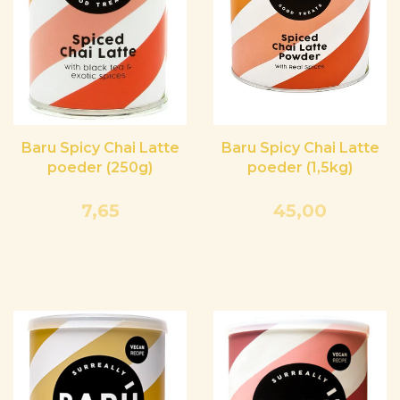
Baru Spicy Chai Latte
Baru Spicy Chai Latte
poeder (250g)
poeder (1,5kg)
7,65
45,00