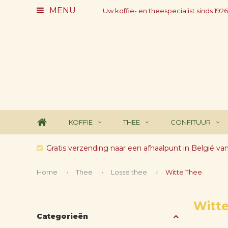
MENU
Uw koffie- en theespecialist sinds 1926
KOFFIE
THEE
CONFITUUR
Gratis verzending naar een afhaalpunt in België va
Home
Thee
Losse thee
Witte Thee
Witt
Categorieën