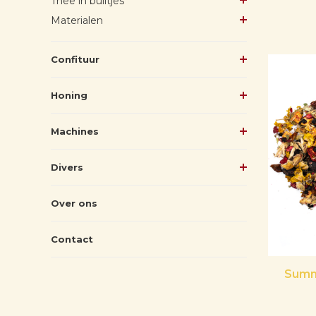
Thee in builtjes
Materialen
Confituur
Honing
Machines
Divers
Over ons
Contact
Summ