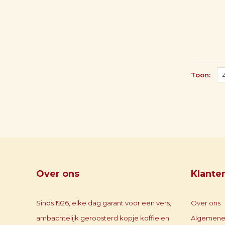
Toon:
Over ons
Klante
Sinds 1926, elke dag garant voor een vers,
Over ons
ambachtelijk geroosterd kopje koffie en
Algemene