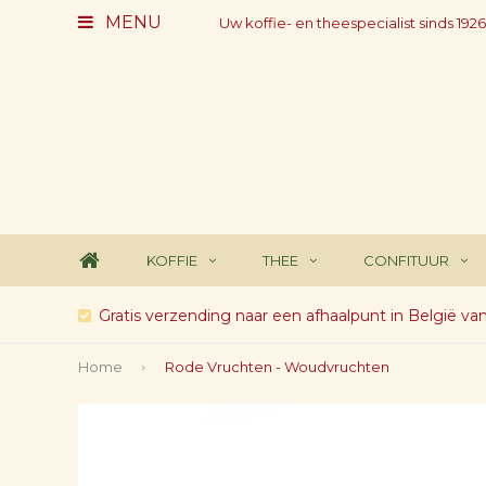
MENU
Uw koffie- en theespecialist sinds 1926
KOFFIE
THEE
CONFITUUR
Gratis verzending naar een afhaalpunt in België va
Home
Rode Vruchten - Woudvruchten