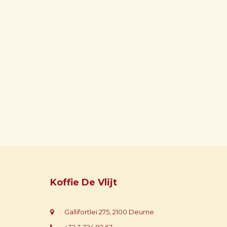
Koffie De Vlijt
Gallifortlei 275, 2100 Deurne
+32 3 324 92 63