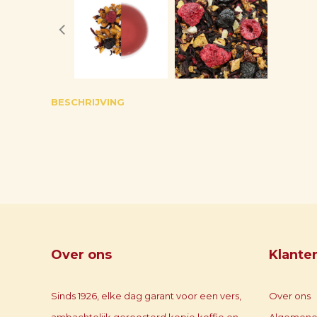
BESCHRIJVING
Over ons
Klante
Sinds 1926, elke dag garant voor een vers,
Over ons
ambachtelijk geroosterd kopje koffie en
Algemene