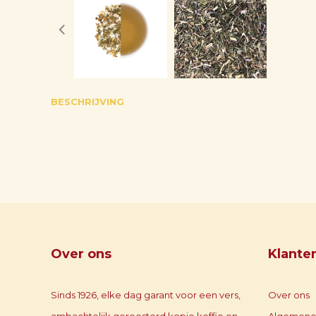
BESCHRIJVING
Over ons
Klante
Sinds 1926, elke dag garant voor een vers,
Over ons
ambachtelijk geroosterd kopje koffie en
Algemene