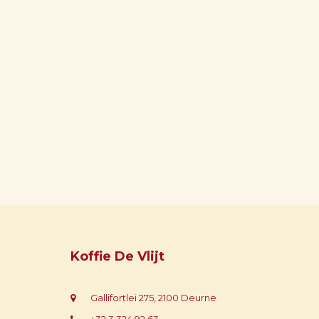
Koffie De Vlijt
Gallifortlei 275, 2100 Deurne
+32 3 324 92 63