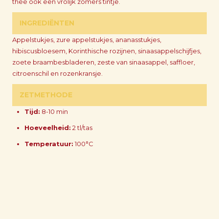
thee ook een vrolijk zomers tintje.
INGREDIËNTEN
Appelstukjes, zure appelstukjes, ananasstukjes,
hibiscusbloesem, Korinthische rozijnen, sinaasappelschijfjes,
zoete braambesbladeren, zeste van sinaasappel, saffloer,
citroenschil en rozenkransje.
ZETMETHODE
Tijd:
8-10 min
Hoeveelheid:
2 tl/tas
Temperatuur:
100°C