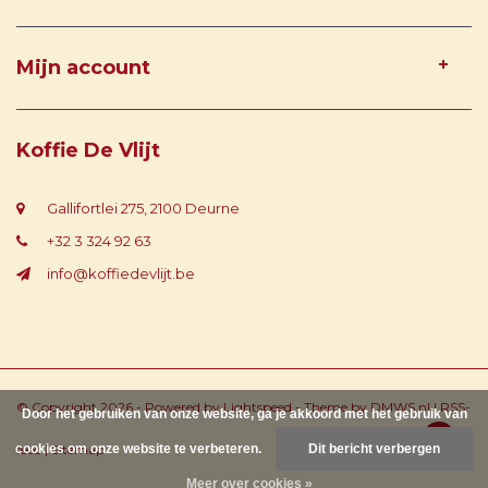
Mijn account
Koffie De Vlijt
Gallifortlei 275, 2100 Deurne
+32 3 324 92 63
info@koffiedevlijt.be
© Copyright 2026 - Powered by
Lightspeed
- Theme by
DMWS.nl
|
RSS-
Door het gebruiken van onze website, ga je akkoord met het gebruik van
cookies om onze website te verbeteren.
feed
|
Sitemap
Dit bericht verbergen
Meer over cookies »