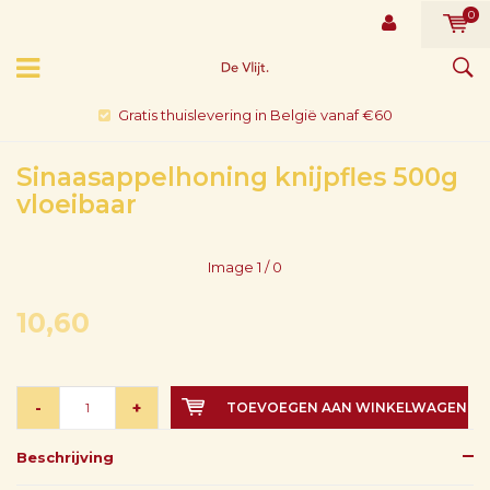
0
Gratis thuislevering in België vanaf €60
Sinaasappelhoning knijpfles 500g
vloeibaar
Image
1
/ 0
10,60
-
+
TOEVOEGEN AAN WINKELWAGEN
Beschrijving