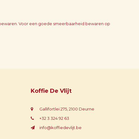
oog bewaren. Voor een goede smeerbaarheid bewaren op
Koffie De Vlijt
Gallifortlei 275, 2100 Deurne
+32 3 324 92 63
info@koffiedevlijt.be