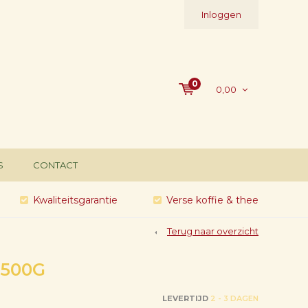
Inloggen
0
0,00
S
CONTACT
Kwaliteitsgarantie
Verse koffie & thee
Terug naar overzicht
 500G
LEVERTIJD
2 - 3 DAGEN