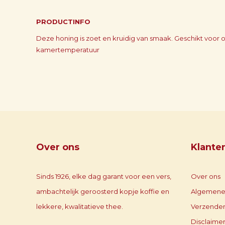
PRODUCTINFO
Deze honing is zoet en kruidig van smaak. Geschikt voo
kamertemperatuur
Over ons
Klante
Sinds 1926, elke dag garant voor een vers,
Over ons
ambachtelijk geroosterd kopje koffie en
Algemene
lekkere, kwalitatieve thee.
Verzenden
Disclaime