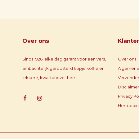
Over ons
Klante
Sinds 1926, elke dag garant voor een vers,
Over ons
ambachtelijk geroosterd kopje koffie en
Algemene
lekkere, kwalitatieve thee.
Verzenden
Disclaime
Privacy Po
Herroepin