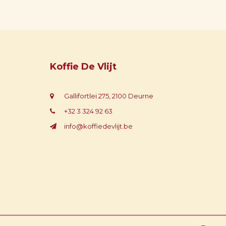
Koffie De Vlijt
Gallifortlei 275, 2100 Deurne
+32 3 324 92 63
info@koffiedevlijt.be