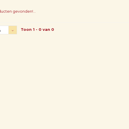
ucten gevonden!...
Toon 1 - 0 van 0
4