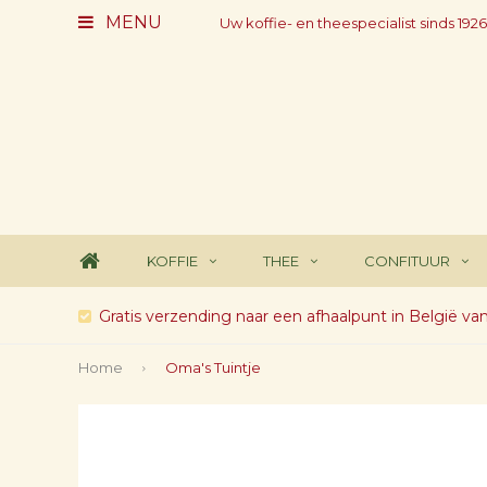
MENU
Uw koffie- en theespecialist sinds 1926
KOFFIE
THEE
CONFITUUR
Gratis verzending naar een afhaalpunt in België va
Home
Oma's Tuintje