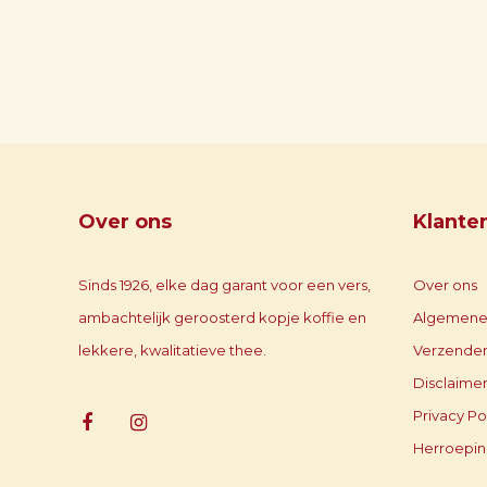
Over ons
Klante
Sinds 1926, elke dag garant voor een vers,
Over ons
ambachtelijk geroosterd kopje koffie en
Algemene
lekkere, kwalitatieve thee.
Verzenden
Disclaime
Privacy Po
Herroepin