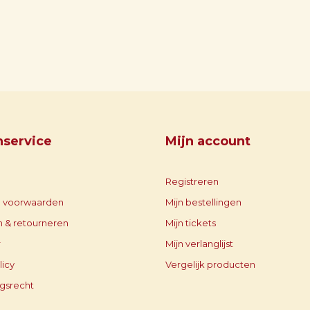
nservice
Mijn account
Registreren
 voorwaarden
Mijn bestellingen
 & retourneren
Mijn tickets
r
Mijn verlanglijst
licy
Vergelijk producten
gsrecht