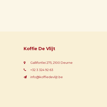
Koffie De Vlijt
Gallifortlei 275, 2100 Deurne
+32 3 324 92 63
info@koffiedevlijt.be