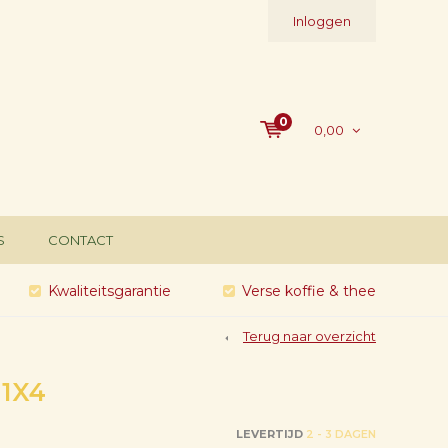
Inloggen
0
0,00
S
CONTACT
Kwaliteitsgarantie
Verse koffie & thee
Terug naar overzicht
 1X4
LEVERTIJD
2 - 3 DAGEN