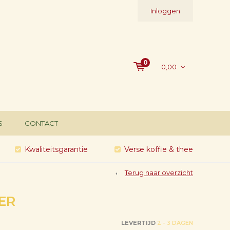
Inloggen
0
0,00
S
CONTACT
Kwaliteitsgarantie
Verse koffie & thee
Terug naar overzicht
ER
LEVERTIJD
2 - 3 DAGEN