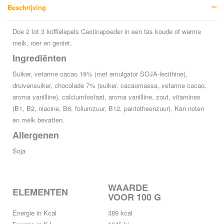
Beschrijving
Doe 2 tot 3 koffielepels Caotinapoeder in een tas koude of warme
melk, roer en geniet.
Ingrediënten
Suiker, vetarme cacao 19% (met emulgator SOJA-lecithine),
druivensuiker, chocolade 7% (suiker, cacaomassa, vetarme cacao,
aroma vanilline), calciumfosfaat, aroma vanilline, zout, vitamines
(B1, B2, niacine, B6, foliumzuur, B12, pantotheenzuur). Kan noten
en melk bevatten.
Allergenen
Soja
WAARDE
ELEMENTEN
VOOR 100 G
Energie in Kcal
389 kcal