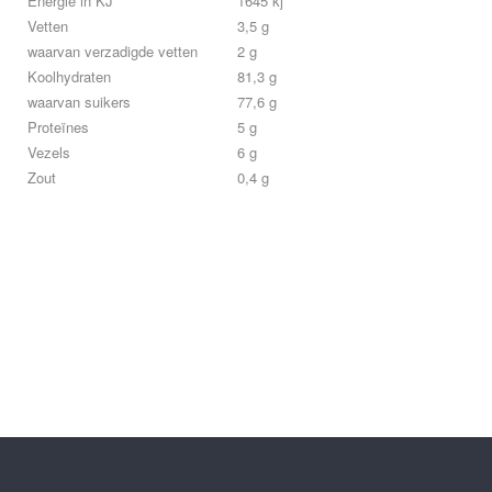
Energie in KJ
1645 kj
Vetten
3,5 g
waarvan verzadigde vetten
2 g
Koolhydraten
81,3 g
waarvan suikers
77,6 g
Proteïnes
5 g
Vezels
6 g
Zout
0,4 g