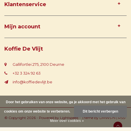
Klantenservice
Mijn account
Koffie De Vlijt
Gallifortlei 275, 2100 Deurne
+32 3 324 92 63
info@koffiedevlijt.be
Door het gebruiken van onze website, ga je akkoord met het gebruik van
cookies om onze website te verbeteren.
Dit bericht verbergen
© Copyright 2026 - Powered by
Lightspeed
- Theme by
DMWS.nl
|
RSS-
Meer over cookies »
feed
|
Sitemap