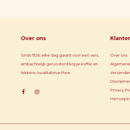
Over ons
Klante
Sinds 1926, elke dag garant voor een vers,
Over ons
ambachtelijk geroosterd kopje koffie en
Algemene
lekkere, kwalitatieve thee.
Verzenden
Disclaime
Privacy Po
Herroepin