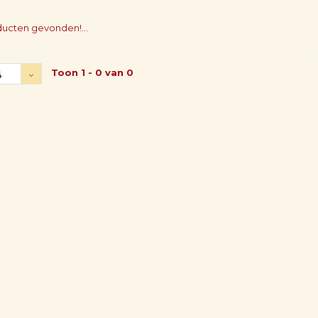
ucten gevonden!...
Toon 1 - 0 van 0
4