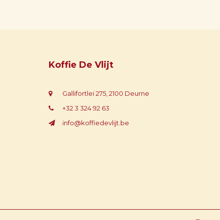
Koffie De Vlijt
Gallifortlei 275, 2100 Deurne
+32 3 324 92 63
info@koffiedevlijt.be