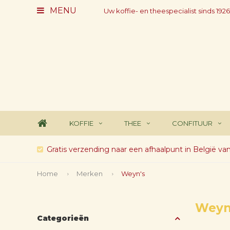
MENU
Uw koffie- en theespecialist sinds 1926
KOFFIE
THEE
CONFITUUR
Gratis verzending naar een afhaalpunt in België va
Home
Merken
Weyn's
Weyn
Categorieën