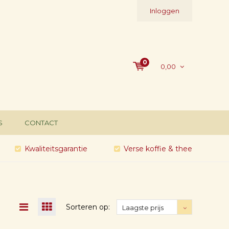
Inloggen
0
0,00
S
CONTACT
Kwaliteitsgarantie
Verse koffie & thee
Sorteren op:
Laagste prijs