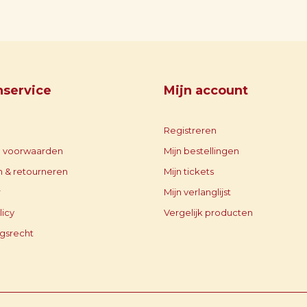
nservice
Mijn account
Registreren
 voorwaarden
Mijn bestellingen
 & retourneren
Mijn tickets
r
Mijn verlanglijst
licy
Vergelijk producten
gsrecht