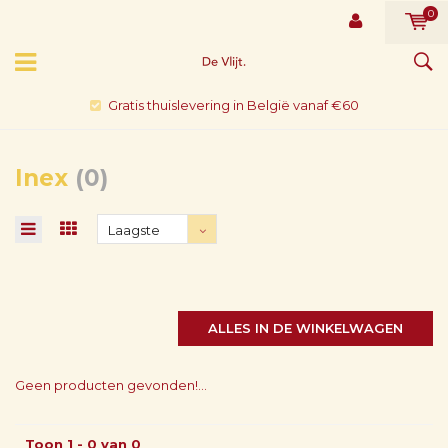
0
Gratis thuislevering in België vanaf €60
Inex
(0)
Laagste
prijs
ALLES IN DE WINKELWAGEN
Geen producten gevonden!...
Toon 1 - 0 van 0