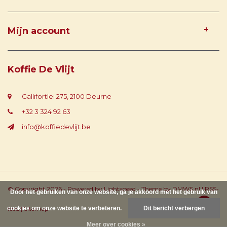
Mijn account
Koffie De Vlijt
Gallifortlei 275, 2100 Deurne
+32 3 324 92 63
info@koffiedevlijt.be
© Copyright 2026 - Powered by
Lightspeed
- Theme by
DMWS.nl
|
RSS-
Door het gebruiken van onze website, ga je akkoord met het gebruik van
cookies om onze website te verbeteren.
feed
|
Sitemap
Dit bericht verbergen
Meer over cookies »