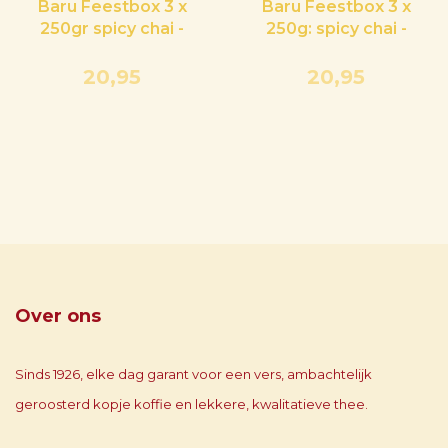
Baru Feestbox 3 x
Baru Feestbox 3 x
250gr spicy chai -
250g: spicy chai -
golden chai - matcha
pumpkin chai - matcha
latte
latte
20,95
20,95
Over ons
Sinds 1926, elke dag garant voor een vers, ambachtelijk
geroosterd kopje koffie en lekkere, kwalitatieve thee.